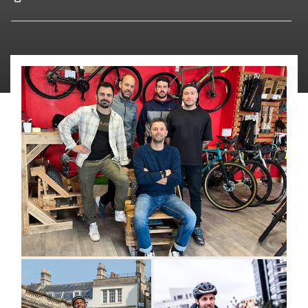
À LA ROCHELLE
Prise de RDV
Entretien
Essai de
en ligne
réparation
vélos
Financement
Assurance
Entreprises
&