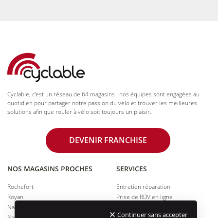
Cyclable, c’est un réseau de 64 magasins : nos équipes sont engagées au
quotidien pour partager notre passion du vélo et trouver les meilleures
solutions afin que rouler à vélo soit toujours un plaisir.
DEVENIR FRANCHISE
NOS MAGASINS PROCHES
SERVICES
Rochefort
Entretien réparation
Royan
Prise de RDV en ligne
Nantes Centre
Essai de vélos
Continuer sans accepter
Nantes Beaujoire
Financement