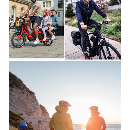
collectivités
Vélo
Location de
Marquage
de courtoisie
vélos
vélo
Accueil
randonneur
Nos bonnes affaires !